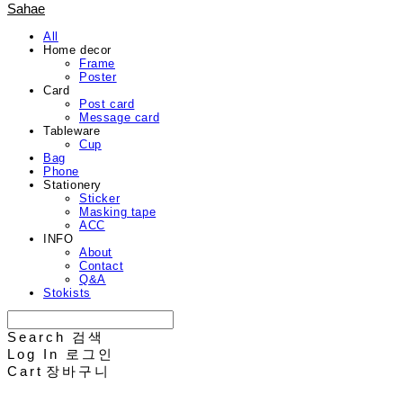
Sahae
All
Home decor
Frame
Poster
Card
Post card
Message card
Tableware
Cup
Bag
Phone
Stationery
Sticker
Masking tape
ACC
INFO
About
Contact
Q&A
Stokists
Search
검색
Log In
로그인
Cart
장바구니