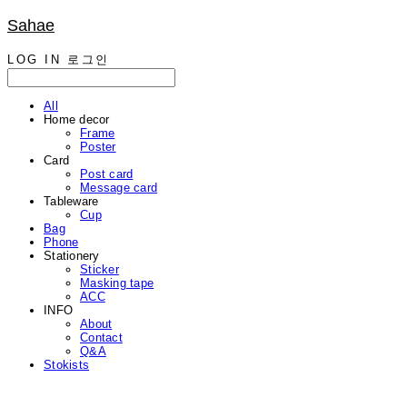
Sahae
LOG IN
로그인
All
Home decor
Frame
Poster
Card
Post card
Message card
Tableware
Cup
Bag
Phone
Stationery
Sticker
Masking tape
ACC
INFO
About
Contact
Q&A
Stokists