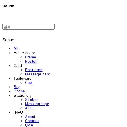
Sahae
Sahae
All
Home decor
Frame
Poster
Card
Post card
Message card
Tableware
Cup
Bag
Phone
Stationery
Sticker
Masking tape
ACC
INFO
About
Contact
Q&A