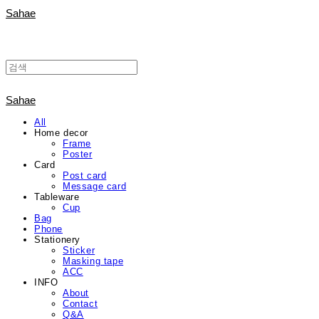
Sahae
Sahae
All
Home decor
Frame
Poster
Card
Post card
Message card
Tableware
Cup
Bag
Phone
Stationery
Sticker
Masking tape
ACC
INFO
About
Contact
Q&A