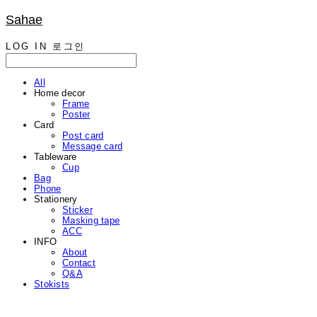
Sahae
LOG IN
로그인
All
Home decor
Frame
Poster
Card
Post card
Message card
Tableware
Cup
Bag
Phone
Stationery
Sticker
Masking tape
ACC
INFO
About
Contact
Q&A
Stokists