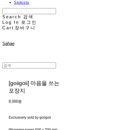
Stokists
Search
검색
Log In
로그인
Cart
장바구니
Sahae
[goiigoii] 마음을 쓰는
포장지
8,000원
Exclusively sold by goiigoii
Wrapping paper 500 x 700 mm