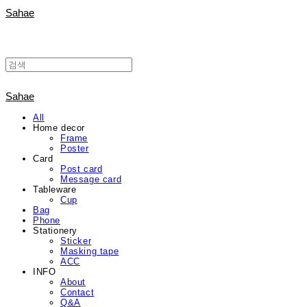
Sahae
Sahae
All
Home decor
Frame
Poster
Card
Post card
Message card
Tableware
Cup
Bag
Phone
Stationery
Sticker
Masking tape
ACC
INFO
About
Contact
Q&A