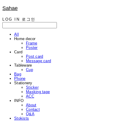
Sahae
LOG IN
로그인
All
Home decor
Frame
Poster
Card
Post card
Message card
Tableware
Cup
Bag
Phone
Stationery
Sticker
Masking tape
ACC
INFO
About
Contact
Q&A
Stokists