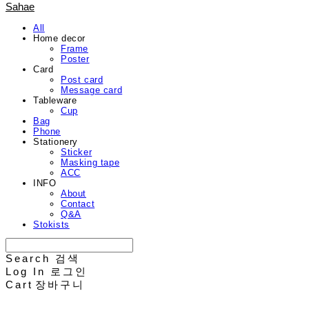
Sahae
All
Home decor
Frame
Poster
Card
Post card
Message card
Tableware
Cup
Bag
Phone
Stationery
Sticker
Masking tape
ACC
INFO
About
Contact
Q&A
Stokists
Search
검색
Log In
로그인
Cart
장바구니