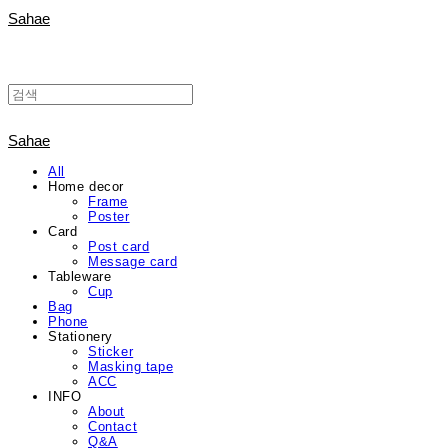
Sahae
Sahae
All
Home decor
Frame
Poster
Card
Post card
Message card
Tableware
Cup
Bag
Phone
Stationery
Sticker
Masking tape
ACC
INFO
About
Contact
Q&A