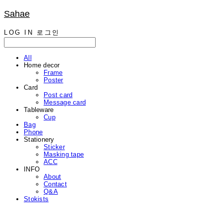
Sahae
LOG IN
로그인
All
Home decor
Frame
Poster
Card
Post card
Message card
Tableware
Cup
Bag
Phone
Stationery
Sticker
Masking tape
ACC
INFO
About
Contact
Q&A
Stokists